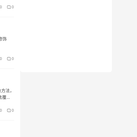
0
0
修饰
0
0
象方法，
法覆盖”
0
0