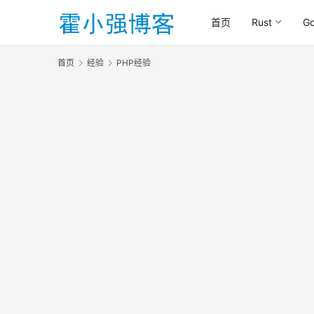
首页
Rust
G
首页
经验
PHP经验