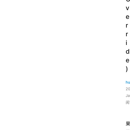
v
e
r
r
i
d
e
)
hu
2
J
阅