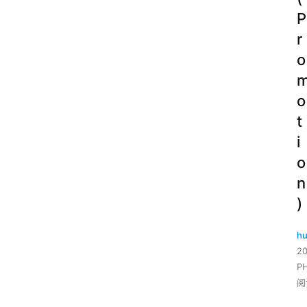
P
r
o
o
t
i
o
n
)
hu
2
P
阅