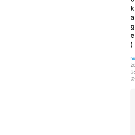
k
a
g
e
)
hu
2
G
阅