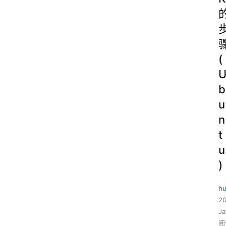
(
b
u
n
t
u
)
hu
2
J
阅