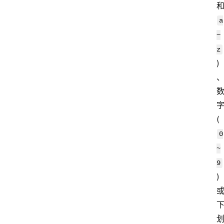
a
~
z
)
(
0
~
9
) 
或