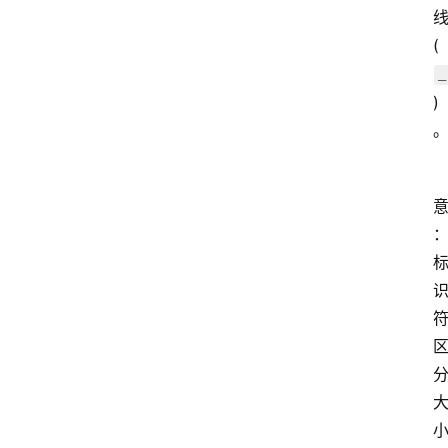
(
_
)