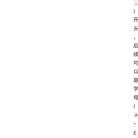
_
) 
是
(
A
~
Z