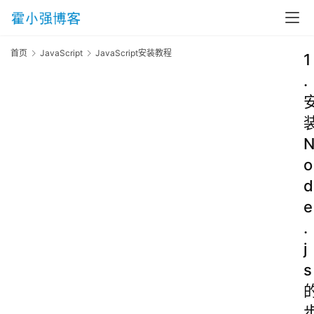
首页
JavaScript
JavaScript安装教程
1
.
o
d
e
.
j
s