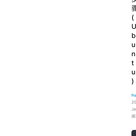
(
b
u
n
t
u
)
hu
2
J
阅