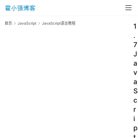
首页
JavaScript
JavaScript语言教程
1
.
7
J
a
v
a
S
c
r
i
p
t