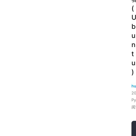
(
b
u
n
t
u
)
hu
2
P
阅